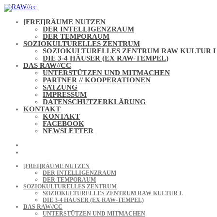
Skip
to
content
[FREI]RÄUME NUTZEN
DER INTELLIGENZRAUM
DER TEMPORAUM
SOZIOKULTURELLES ZENTRUM
SOZIOKULTURELLES ZENTRUM RAW KULTUR 
DIE 3-4 HÄUSER (EX RAW-TEMPEL)
DAS RAW//CC
UNTERSTÜTZEN UND MITMACHEN
PARTNER // KOOPERATIONEN
SATZUNG
IMPRESSUM
DATENSCHUTZERKLÄRUNG
KONTAKT
KONTAKT
FACEBOOK
NEWSLETTER
[FREI]RÄUME NUTZEN
DER INTELLIGENZRAUM
DER TEMPORAUM
SOZIOKULTURELLES ZENTRUM
SOZIOKULTURELLES ZENTRUM RAW KULTUR L
DIE 3-4 HÄUSER (EX RAW-TEMPEL)
DAS RAW//CC
UNTERSTÜTZEN UND MITMACHEN