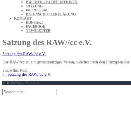
PARTNER // KOOPERATIONEN
SATZUNG
IMPRESSUM
DATENSCHUTZERKLÄRUNG
KONTAKT
KONTAKT
FACEBOOK
NEWSLETTER
Satzung des RAW//cc e.V.
Satzung des RAW//cc e.V.
Der RAW//cc ist ein gemeinnütziger Verein, welcher nach den Prinzipien der P
Share this Post
Navigation
←
Satzung des RAW//cc e.V.
(Beiträge)
© RAW//cc e.V. 2026