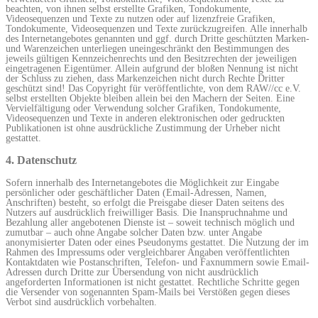
beachten, von ihnen selbst erstellte Grafiken, Tondokumente,
Videosequenzen und Texte zu nutzen oder auf lizenzfreie Grafiken,
Tondokumente, Videosequenzen und Texte zurückzugreifen. Alle innerhalb
des Internetangebotes genannten und ggf. durch Dritte geschützten Marken-
und Warenzeichen unterliegen uneingeschränkt den Bestimmungen des
jeweils gültigen Kennzeichenrechts und den Besitzrechten der jeweiligen
eingetragenen Eigentümer. Allein aufgrund der bloßen Nennung ist nicht
der Schluss zu ziehen, dass Markenzeichen nicht durch Rechte Dritter
geschützt sind! Das Copyright für veröffentlichte, von dem RAW//cc e.V.
selbst erstellten Objekte bleiben allein bei den Machern der Seiten. Eine
Vervielfältigung oder Verwendung solcher Grafiken, Tondokumente,
Videosequenzen und Texte in anderen elektronischen oder gedruckten
Publikationen ist ohne ausdrückliche Zustimmung der Urheber nicht
gestattet.
4. Datenschutz
Sofern innerhalb des Internetangebotes die Möglichkeit zur Eingabe
persönlicher oder geschäftlicher Daten (Email-Adressen, Namen,
Anschriften) besteht, so erfolgt die Preisgabe dieser Daten seitens des
Nutzers auf ausdrücklich freiwilliger Basis. Die Inanspruchnahme und
Bezahlung aller angebotenen Dienste ist – soweit technisch möglich und
zumutbar – auch ohne Angabe solcher Daten bzw. unter Angabe
anonymisierter Daten oder eines Pseudonyms gestattet. Die Nutzung der im
Rahmen des Impressums oder vergleichbarer Angaben veröffentlichten
Kontaktdaten wie Postanschriften, Telefon- und Faxnummern sowie Email-
Adressen durch Dritte zur Übersendung von nicht ausdrücklich
angeforderten Informationen ist nicht gestattet. Rechtliche Schritte gegen
die Versender von sogenannten Spam-Mails bei Verstößen gegen dieses
Verbot sind ausdrücklich vorbehalten.