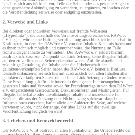
behält es sich ausdrücklich vor, Teile der Seiten oder das gesamte Angebot
ohne gesonderte Ankündigung zu verändern, zu ergänzen, zu löschen oder
die Veröffentlichung zeitweise oder endgültig einzustellen.
2. Verweise und Links
Bei direkten oder indirekten Verweisen auf fremde Webseiten
(„Hyperlinks“), die außerhalb des Verantwortungsbereiches des RAW//cc
e.V. liegen, würde eine Haftungsverpflichtung ausschließlich in dem Fall in
Kraft treten, in dem der RAW//cc e.V. von den Inhalten Kenntnis haben und
es ihnen technisch möglich und zumutbar wäre, die Nutzung im Falle
rechtswidriger Inhalte zu verhindern. Der RAW//cc e.V. erklärt hiermit
ausdrücklich, dass zum Zeitpunkt der Link-Setzung keine illegalen Inhalte
auf den zu verlinkenden Seiten erkennbar waren. Auf die aktuelle und
zukünftige Gestaltung, die Inhalte oder die Urheberschaft der
gelinkten/verknüpften Seiten haben der RAW//cc e.V. keinerlei Einfluss.
Deshalb distanzieren sie sich hiermit ausdrücklich von allen Inhalten aller
gelinkten /verknüpften Seiten, die nach der Link-Setzung verändert wurden.
Diese Feststellung gilt für alle innerhalb des eigenen Internetangebotes
gesetzten Links und Verweise sowie für Fremdeinträge in von dem RAW//cc
e.V. eingerichteten Gästebüchern, Diskussionsforen und Mailinglisten. Für
illegale, fehlerhafte oder unvollständige Inhalte und insbesondere für
Schäden, die aus der Nutzung oder Nichtnutzung solcherart dargebotener
Informationen entstehen, haftet allein der Anbieter der Seite, auf welche
verwiesen wurde, nicht derjenige, der über Links auf die jeweilige
Veröffentlichung lediglich verweist.
3. Urheber- und Kennzeichenrecht
Der RAW//cc e.V. ist bestrebt, in allen Publikationen die Urheberrechte der
verwendeten Grafiken, Tondokumente, Videosequenzen und Texte zu