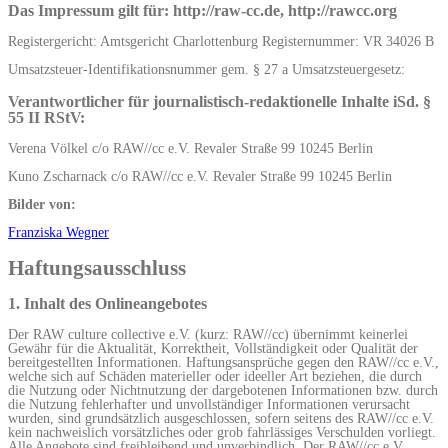
Das Impressum gilt für: http://raw-cc.de, http://rawcc.org
Registergericht: Amtsgericht Charlottenburg Registernummer: VR 34026 B
Umsatzsteuer-Identifikationsnummer gem. § 27 a Umsatzsteuergesetz:
Verantwortlicher für journalistisch-redaktionelle Inhalte iSd. §
55 II RStV:
Verena Völkel c/o RAW//cc e.V. Revaler Straße 99 10245 Berlin
Kuno Zscharnack c/o RAW//cc e.V. Revaler Straße 99 10245 Berlin
Bilder von:
Franziska Wegner
Haftungsausschluss
1. Inhalt des Onlineangebotes
Der RAW culture collective e.V. (kurz: RAW//cc) übernimmt keinerlei
Gewähr für die Aktualität, Korrektheit, Vollständigkeit oder Qualität der
bereitgestellten Informationen. Haftungsansprüche gegen den RAW//cc e.V.,
welche sich auf Schäden materieller oder ideeller Art beziehen, die durch
die Nutzung oder Nichtnutzung der dargebotenen Informationen bzw. durch
die Nutzung fehlerhafter und unvollständiger Informationen verursacht
wurden, sind grundsätzlich ausgeschlossen, sofern seitens des RAW//cc e.V.
kein nachweislich vorsätzliches oder grob fahrlässiges Verschulden vorliegt.
Alle Angebote sind freibleibend und unverbindlich. Der RAW//cc e.V.