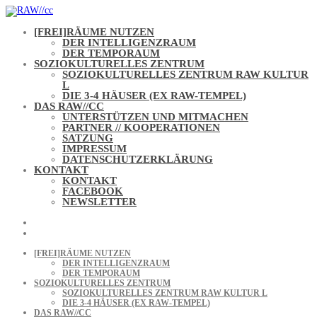
Skip
to
content
[FREI]RÄUME NUTZEN
DER INTELLIGENZRAUM
DER TEMPORAUM
SOZIOKULTURELLES ZENTRUM
SOZIOKULTURELLES ZENTRUM RAW KULTUR
L
DIE 3-4 HÄUSER (EX RAW-TEMPEL)
DAS RAW//CC
UNTERSTÜTZEN UND MITMACHEN
PARTNER // KOOPERATIONEN
SATZUNG
IMPRESSUM
DATENSCHUTZERKLÄRUNG
KONTAKT
KONTAKT
FACEBOOK
NEWSLETTER
[FREI]RÄUME NUTZEN
DER INTELLIGENZRAUM
DER TEMPORAUM
SOZIOKULTURELLES ZENTRUM
SOZIOKULTURELLES ZENTRUM RAW KULTUR L
DIE 3-4 HÄUSER (EX RAW-TEMPEL)
DAS RAW//CC