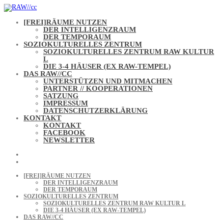
Skip
to
content
[FREI]RÄUME NUTZEN
DER INTELLIGENZRAUM
DER TEMPORAUM
SOZIOKULTURELLES ZENTRUM
SOZIOKULTURELLES ZENTRUM RAW KULTUR
L
DIE 3-4 HÄUSER (EX RAW-TEMPEL)
DAS RAW//CC
UNTERSTÜTZEN UND MITMACHEN
PARTNER // KOOPERATIONEN
SATZUNG
IMPRESSUM
DATENSCHUTZERKLÄRUNG
KONTAKT
KONTAKT
FACEBOOK
NEWSLETTER
[FREI]RÄUME NUTZEN
DER INTELLIGENZRAUM
DER TEMPORAUM
SOZIOKULTURELLES ZENTRUM
SOZIOKULTURELLES ZENTRUM RAW KULTUR L
DIE 3-4 HÄUSER (EX RAW-TEMPEL)
DAS RAW//CC