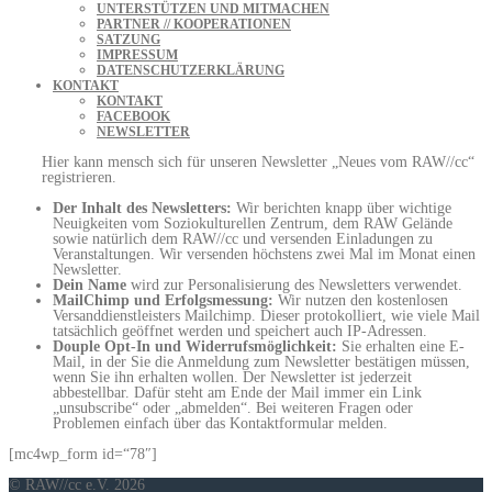
UNTERSTÜTZEN UND MITMACHEN
PARTNER // KOOPERATIONEN
SATZUNG
IMPRESSUM
DATENSCHUTZERKLÄRUNG
KONTAKT
KONTAKT
FACEBOOK
NEWSLETTER
Hier kann mensch sich für unseren Newsletter „Neues vom RAW//cc“
registrieren.
Der Inhalt des Newsletters:
Wir berichten knapp über wichtige
Neuigkeiten vom Soziokulturellen Zentrum, dem RAW Gelände
sowie natürlich dem RAW//cc und versenden Einladungen zu
Veranstaltungen. Wir versenden höchstens zwei Mal im Monat einen
Newsletter.
Dein Name
wird zur Personalisierung des Newsletters verwendet.
MailChimp und Erfolgsmessung:
Wir nutzen den kostenlosen
Versanddienstleisters Mailchimp. Dieser protokolliert, wie viele Mail
tatsächlich geöffnet werden und speichert auch IP-Adressen.
Douple Opt-In und Widerrufsmöglichkeit:
Sie erhalten eine E-
Mail, in der Sie die Anmeldung zum Newsletter bestätigen müssen,
wenn Sie ihn erhalten wollen. Der Newsletter ist jederzeit
abbestellbar. Dafür steht am Ende der Mail immer ein Link
„unsubscribe“ oder „abmelden“. Bei weiteren Fragen oder
Problemen einfach über das Kontaktformular melden.
[mc4wp_form id=“78″]
© RAW//cc e.V. 2026