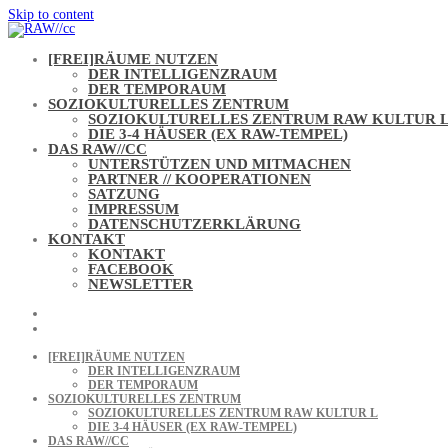
Skip to content
[FREI]RÄUME NUTZEN
DER INTELLIGENZRAUM
DER TEMPORAUM
SOZIOKULTURELLES ZENTRUM
SOZIOKULTURELLES ZENTRUM RAW KULTUR 
DIE 3-4 HÄUSER (EX RAW-TEMPEL)
DAS RAW//CC
UNTERSTÜTZEN UND MITMACHEN
PARTNER // KOOPERATIONEN
SATZUNG
IMPRESSUM
DATENSCHUTZERKLÄRUNG
KONTAKT
KONTAKT
FACEBOOK
NEWSLETTER
[FREI]RÄUME NUTZEN
DER INTELLIGENZRAUM
DER TEMPORAUM
SOZIOKULTURELLES ZENTRUM
SOZIOKULTURELLES ZENTRUM RAW KULTUR L
DIE 3-4 HÄUSER (EX RAW-TEMPEL)
DAS RAW//CC