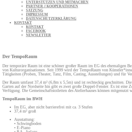
UNTERSTÜTZEN UND MITMACHEN
PARTNER // KOOPERATIONEN
SATZUNG
IMPRESSUM
DATENSCHUTZERKLÄRUNG
KONTAKT
KONTAKT
FACEBOOK
NEWSLETTER
Der TempoRaum
Der temporäre Raum ist eine schöner großer Raum im EG des ehemaligen Bea
von Kulturorganisationen. Seit 1999 wird der TempoRaum von Künstler*innen i
Tätigkeiten (Proben, Theater, Tanz, Film, Casting, Ausstellungen) und für
Der Raum umfasst 37,4 m² (6,8m x 5,5m) und ist rechteckig geschnitten. Di
Garten auf der Nordseite hin gibt es zwei große Doppel-Fenster. Es ist eine
Verfügung. Die Gemeinschaftstoiletten des Atelierhauses können mitgenutzt 
TempoRaum im BWH
Im EG, aber nicht barrierefrei mit ca. 3 Stufen
37,4 m² groß
Ausstattung:
• Schwingboden
• E-Piano
• P.A.-Anlage