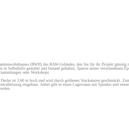
mtenwohnhauses (BWH) des RAW-Geländes, den Sie für ihr Projekt günstig nut
n Selbsthilfe gestaltet und Instand gehalten, Spuren seiner verschiedenen Epo
 Versammlungen oder Workshops.
e Decke ist 3,60 m hoch und wird durch goldenen Stuckaturen geschmückt. Zu
 Zentralheizung eingebaut. Anbei gibt es einen Lagerraum mit Spinden und ein
werden.